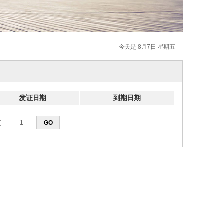
今天是 8月7日 星期五
发证日期
到期日期
页