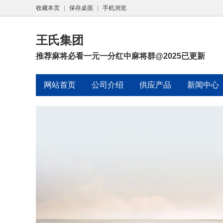
收藏本页
|
保存桌面
|
手机浏览
王氏集团
推荐麻将必看一元一分红中麻将群@2025已更新
网站首页
公司介绍
供应产品
新闻中心